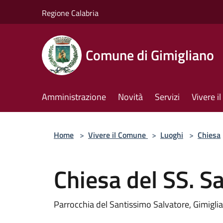
Salta al contenuto principale
Regione Calabria
Comune di Gimigliano
Amministrazione
Novità
Servizi
Vivere 
Home
>
Vivere il Comune
>
Luoghi
>
Chiesa
Chiesa del SS. S
Parrocchia del Santissimo Salvatore, Gimigli