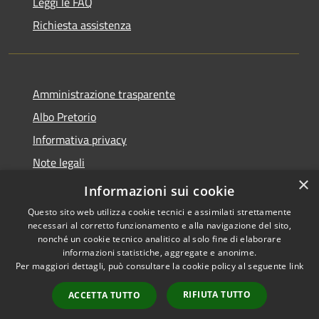
Leggi le FAQ
Richiesta assistenza
Amministrazione trasparente
Albo Pretorio
Informativa privacy
Note legali
×
Dichiarazione di accessibilità
Informazioni sui cookie
Questo sito web utilizza cookie tecnici e assimilati strettamente
necessari al corretto funzionamento e alla navigazione del sito,
nonché un cookie tecnico analitico al solo fine di elaborare
informazioni statistiche, aggregate e anonime.
RSS
Copyright © 2026 • Comune di
Per maggiori dettagli, può consultare la cookie policy al seguente
link
Accessibilità
Gimigliano • Powered by
Privacy
Municipium
Accesso
•
RIFIUTA TUTTO
ACCETTA TUTTO
Cookie
redazione