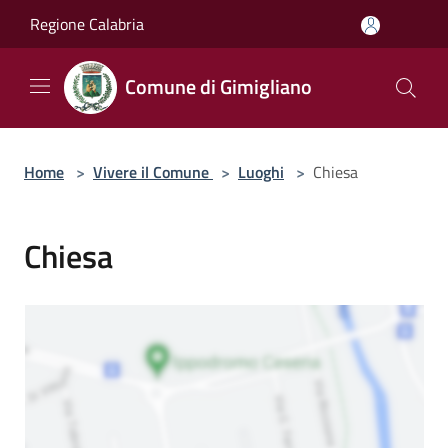
Salta al contenuto principale
Regione Calabria
Comune di Gimigliano
Home
>
Vivere il Comune
>
Luoghi
>
Chiesa
Chiesa