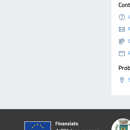
Cont
Prob