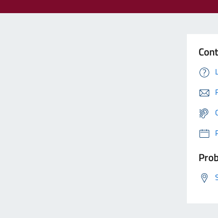
Cont
Prob