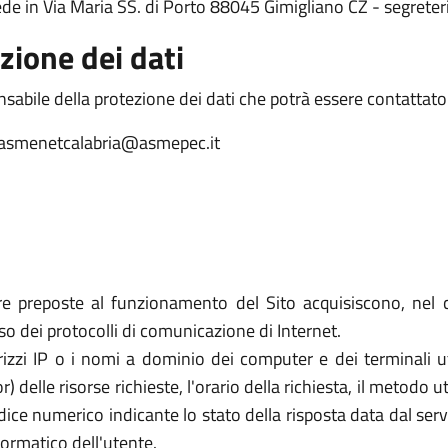
sede in Via Maria SS. di Porto 88045 Gimigliano CZ - segret
zione dei dati
sabile della protezione dei dati che potrà essere contattato a
: asmenetcalabria@asmepec.it
re preposte al funzionamento del Sito acquisiscono, nel c
uso dei protocolli di comunicazione di Internet.
rizzi IP o i nomi a dominio dei computer e dei terminali util
elle risorse richieste, l'orario della richiesta, il metodo util
dice numerico indicante lo stato della risposta data dal server
formatico dell'utente.