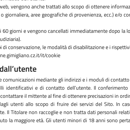
zi web, vengono anche trattati allo scopo di ottenere informazi
a o giornaliera, aree geografiche di provenienza, ecc.) e/o c
 di 60 giorni e vengono cancellati immediatamente dopo la lo
udiziaria).
 di conservazione, le modalità di disabilitazione e i rispettivi
e.gimigliano.cz.it/it/cookie
dall’utente
e comunicazioni mediante gli indirizzi e i moduli di contatto ivi
 identificativi e di contatto dell’utente. Il conferimento 
icontattare il mittente al fine di ottenere precisazioni in or
 dagli utenti allo scopo di fruire dei servizi del Sito. In 
arte. Il Titolare non raccoglie e non tratta dati personali rela
piuto la maggiore età. Gli utenti minori di 18 anni sono perta