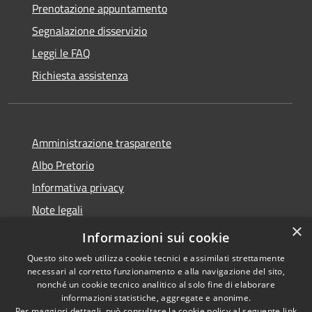
Prenotazione appuntamento
Segnalazione disservizio
Leggi le FAQ
Richiesta assistenza
Amministrazione trasparente
Albo Pretorio
Informativa privacy
Note legali
×
Dichiarazione di accessibilità
Informazioni sui cookie
Questo sito web utilizza cookie tecnici e assimilati strettamente
necessari al corretto funzionamento e alla navigazione del sito,
nonché un cookie tecnico analitico al solo fine di elaborare
informazioni statistiche, aggregate e anonime.
RSS
Copyright © 2026 • Comune di
Per maggiori dettagli, può consultare la cookie policy al seguente
link