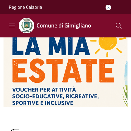
Salta al contenuto principale
Regione Calabria
Comune di Gimigliano