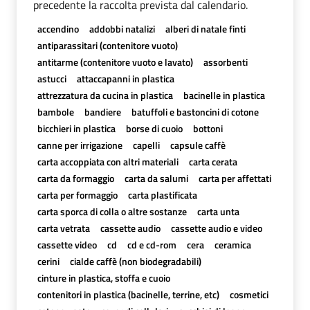
precedente la raccolta prevista dal calendario.
accendino
addobbi natalizi
alberi di natale finti
antiparassitari (contenitore vuoto)
antitarme (contenitore vuoto e lavato)
assorbenti
astucci
attaccapanni in plastica
attrezzatura da cucina in plastica
bacinelle in plastica
bambole
bandiere
batuffoli e bastoncini di cotone
bicchieri in plastica
borse di cuoio
bottoni
canne per irrigazione
capelli
capsule caffè
carta accoppiata con altri materiali
carta cerata
carta da formaggio
carta da salumi
carta per affettati
carta per formaggio
carta plastificata
carta sporca di colla o altre sostanze
carta unta
carta vetrata
cassette audio
cassette audio e video
cassette video
cd
cd e cd-rom
cera
ceramica
cerini
cialde caffè (non biodegradabili)
cinture in plastica, stoffa e cuoio
contenitori in plastica (bacinelle, terrine, etc)
cosmetici