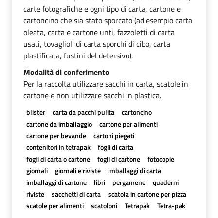
carte fotografiche e ogni tipo di carta, cartone e
cartoncino che sia stato sporcato (ad esempio carta
oleata, carta e cartone unti, fazzoletti di carta
usati, tovaglioli di carta sporchi di cibo, carta
plastificata, fustini del detersivo).
Modalità di conferimento
Per la raccolta utilizzare sacchi in carta, scatole in
cartone e non utilizzare sacchi in plastica.
blister
carta da pacchi pulita
cartoncino
cartone da imballaggio
cartone per alimenti
cartone per bevande
cartoni piegati
contenitori in tetrapak
fogli di carta
fogli di carta o cartone
fogli di cartone
fotocopie
giornali
giornali e riviste
imballaggi di carta
imballaggi di cartone
libri
pergamene
quaderni
riviste
sacchetti di carta
scatola in cartone per pizza
scatole per alimenti
scatoloni
Tetrapak
Tetra-pak