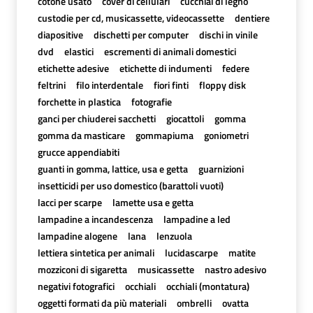
cotone usato
cover di cellulari
cucchiai di legno
custodie per cd, musicassette, videocassette
dentiere
diapositive
dischetti per computer
dischi in vinile
dvd
elastici
escrementi di animali domestici
etichette adesive
etichette di indumenti
federe
feltrini
filo interdentale
fiori finti
floppy disk
forchette in plastica
fotografie
ganci per chiuderei sacchetti
giocattoli
gomma
gomma da masticare
gommapiuma
goniometri
grucce appendiabiti
guanti in gomma, lattice, usa e getta
guarnizioni
insetticidi per uso domestico (barattoli vuoti)
lacci per scarpe
lamette usa e getta
lampadine a incandescenza
lampadine a led
lampadine alogene
lana
lenzuola
lettiera sintetica per animali
lucidascarpe
matite
mozziconi di sigaretta
musicassette
nastro adesivo
negativi fotografici
occhiali
occhiali (montatura)
oggetti formati da più materiali
ombrelli
ovatta