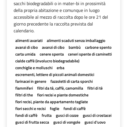
sacchi biodegradabili o in mater-bi in prossimità
della propria abitazione e comunque in luogo
accessibile al mezzo di raccolta dopo le ore 21 del
giorno precedente la raccolta prevista dal
calendario.
alimenti avariati
alimenti scaduti senza imballaggio
avanzi di cibo
avanzi di cibo
bambù
carbone spento
carta umida
cenere spenta
ceneri spente di caminetti
cialde caffè (involucro biodegradabile)
conchiglie e molluschi
erba
escrementi, lettiere di piccoli animali domestici
farinacei in genere
fazzoletti di carta sporchi
fiammiferi
filtri da tè, caffè, camomilla
filtri di tè
filtri di the
fiori recisi e piante domestiche
fiori recisi, piante da appartamento tagliate
fiori secchi e recisi
foglie
fondi di caffè
fondi di caffè
frutta
gusci di cozze
gusci di crostacei
gusci di frutta secca
gusci di vongole
gusci d'uovo