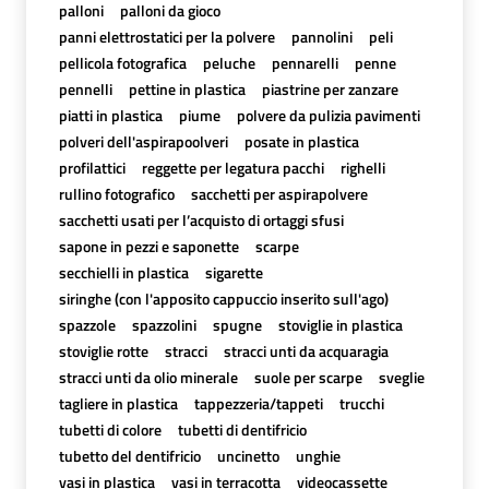
palloni
palloni da gioco
panni elettrostatici per la polvere
pannolini
peli
pellicola fotografica
peluche
pennarelli
penne
pennelli
pettine in plastica
piastrine per zanzare
piatti in plastica
piume
polvere da pulizia pavimenti
polveri dell'aspirapoolveri
posate in plastica
profilattici
reggette per legatura pacchi
righelli
rullino fotografico
sacchetti per aspirapolvere
sacchetti usati per l’acquisto di ortaggi sfusi
sapone in pezzi e saponette
scarpe
secchielli in plastica
sigarette
siringhe (con l'apposito cappuccio inserito sull'ago)
spazzole
spazzolini
spugne
stoviglie in plastica
stoviglie rotte
stracci
stracci unti da acquaragia
stracci unti da olio minerale
suole per scarpe
sveglie
tagliere in plastica
tappezzeria/tappeti
trucchi
tubetti di colore
tubetti di dentifricio
tubetto del dentifricio
uncinetto
unghie
vasi in plastica
vasi in terracotta
videocassette