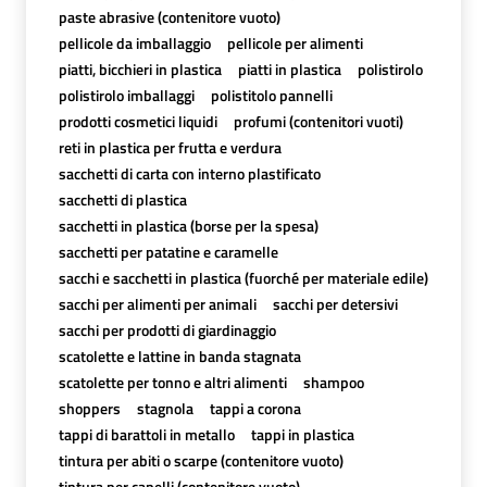
paste abrasive (contenitore vuoto)
pellicole da imballaggio
pellicole per alimenti
piatti, bicchieri in plastica
piatti in plastica
polistirolo
polistirolo imballaggi
polistitolo pannelli
prodotti cosmetici liquidi
profumi (contenitori vuoti)
reti in plastica per frutta e verdura
sacchetti di carta con interno plastificato
sacchetti di plastica
sacchetti in plastica (borse per la spesa)
sacchetti per patatine e caramelle
sacchi e sacchetti in plastica (fuorché per materiale edile)
sacchi per alimenti per animali
sacchi per detersivi
sacchi per prodotti di giardinaggio
scatolette e lattine in banda stagnata
scatolette per tonno e altri alimenti
shampoo
shoppers
stagnola
tappi a corona
tappi di barattoli in metallo
tappi in plastica
tintura per abiti o scarpe (contenitore vuoto)
tintura per capelli (contenitore vuoto)