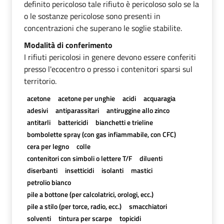
definito pericoloso tale rifiuto è pericoloso solo se la
o le sostanze pericolose sono presenti in
concentrazioni che superano le soglie stabilite.
Modalità di conferimento
I rifiuti pericolosi in genere devono essere conferiti
presso l'ecocentro o presso i contenitori sparsi sul
territorio.
acetone
acetone per unghie
acidi
acquaragia
adesivi
antiparassitari
antiruggine allo zinco
antitarli
battericidi
bianchetti e trieline
bombolette spray (con gas infiammabile, con CFC)
cera per legno
colle
contenitori con simboli o lettere T/F
diluenti
diserbanti
insetticidi
isolanti
mastici
petrolio bianco
pile a bottone (per calcolatrici, orologi, ecc.)
pile a stilo (per torce, radio, ecc.)
smacchiatori
solventi
tintura per scarpe
topicidi