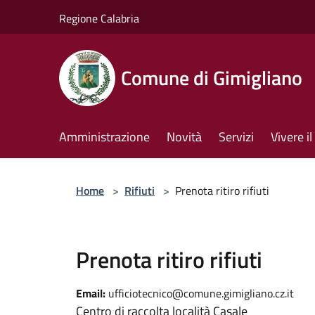
Salta al contenuto principale
Regione Calabria
Comune di Gimigliano
Amministrazione
Novità
Servizi
Vivere 
Home
>
Rifiuti
>
Prenota ritiro rifiuti
Prenota ritiro rifiuti
Email:
ufficiotecnico@comune.gimigliano.cz.it
Centro di raccolta località Casale