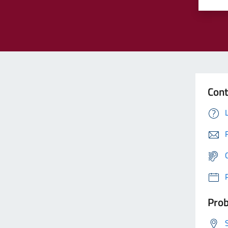
Cont
Prob