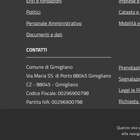
Enti e fondazioni
Imprese 
Politici
Catasto e
Personale Amministrativo
Mobilità e
Documenti e dati
CONTATTI
Comune di Gimigliano
Prenotaz
Via Maria SS. di Porto 88045 Gimigliano
Segnalazi
CZ - 88045 - Gimigliano
Leggi le 
Codice Fiscale: 00296900798
Richiesta
Partita IVA: 00296900798
PEC:
segreteria.gimigliano@asmepec.it
Questo sito 
Centralino Unico: 0961 995014
alla navig