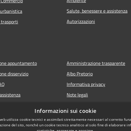
Ambiente
e Commercio
Salute, benessere e assistenza
 urbanistica
Autorizzazioni
 trasporti
ione appuntamento
Amministrazione trasparente
one disservizio
Albo Pretorio
FAQ
Informativa privacy
 assistenza
Note legali
Dichiarazione di accessibilità
Informazioni sui cookie
web utilizza cookie tecnici e assimilati strettamente necessari al corretto fu
azione del sito, nonché un cookie tecnico analitico al solo fine di elaborare i
statistiche, aggregate e anonime.