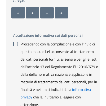
Allegati
Allegato 1
Allegato 2
Allegato 3
Allegato 4
+ Carica allegato 1
+ Carica allegato 2
+ Carica allegato 3
+ Carica allegato 4
+
+
+
+
Accettazione informativa sui dati personali
Procedendo con la compilazione e con l'invio di
questo modulo Lei acconsente al trattamento
dei dati personali forniti, ai sensi e per gli effetti
dell'articolo 13 del Regolamento EU 2016/679 e
della della normativa nazionale applicabile in
materia di trattamento dei dati personali, per la
finalità e nei limiti indicati dalla
informativa
privacy
che la invitiamo a leggere con
attenzione.