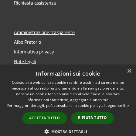
Richiesta assistenza
Amministrazione trasparente
Albo Pretorio
Informativa privacy
Note legali
×
Dichiarazione di accessibilità
Informazioni sui cookie
Questo sito web utilizza cookie tecnici e assimilati strettamente
necessari al corretto funzionamento e alla navigazione del sito,
nonché un cookie tecnico analitico al solo fine di elaborare
informazioni statistiche, aggregate e anonime.
RSS
Copyright © 2026 • Comune di
Per maggiori dettagli, può consultare la cookie policy al seguente
link
Accessibilità
Gimigliano • Powered by
Privacy
Municipium
Accesso
•
RIFIUTA TUTTO
ACCETTA TUTTO
Cookie
redazione
Mappa del sito
MOSTRA DETTAGLI