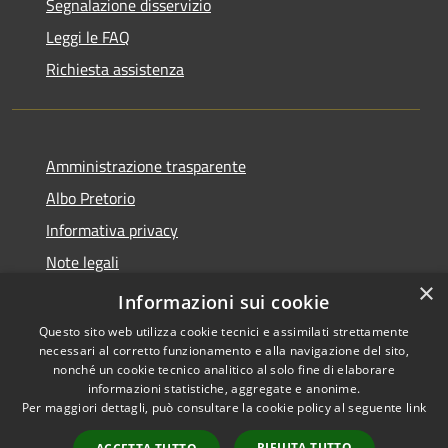
Segnalazione disservizio
Leggi le FAQ
Richiesta assistenza
Amministrazione trasparente
Albo Pretorio
Informativa privacy
Note legali
×
Dichiarazione di accessibilità
Informazioni sui cookie
Questo sito web utilizza cookie tecnici e assimilati strettamente
necessari al corretto funzionamento e alla navigazione del sito,
nonché un cookie tecnico analitico al solo fine di elaborare
informazioni statistiche, aggregate e anonime.
RSS
Copyright © 2026 • Comune di
Per maggiori dettagli, può consultare la cookie policy al seguente
link
Accessibilità
Gimigliano • Powered by
Privacy
Municipium
Accesso
•
RIFIUTA TUTTO