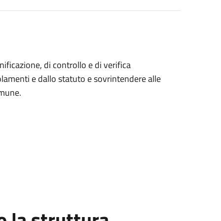
ficazione, di controllo e di verifica
egolamenti e dallo statuto e sovrintendere alle
omune.
la struttura