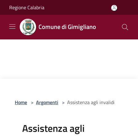
Salta al contenuto principale
Regione Calabria
Comune di Gimigliano
Home
>
Argomenti
>
Assistenza agli invalidi
Assistenza agli