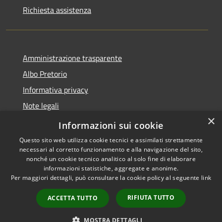
Richiesta assistenza
Amministrazione trasparente
Albo Pretorio
Informativa privacy
Note legali
×
Dichiarazione di accessibilità
Informazioni sui cookie
Questo sito web utilizza cookie tecnici e assimilati strettamente
necessari al corretto funzionamento e alla navigazione del sito,
nonché un cookie tecnico analitico al solo fine di elaborare
informazioni statistiche, aggregate e anonime.
RSS
Copyright © 2026 • Comune di
Per maggiori dettagli, può consultare la cookie policy al seguente
link
Accessibilità
Gimigliano • Powered by
Privacy
Municipium
Accesso
•
RIFIUTA TUTTO
ACCETTA TUTTO
Cookie
redazione
Mappa del sito
MOSTRA DETTAGLI