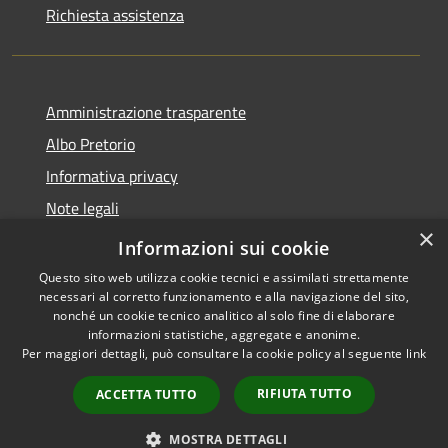
Richiesta assistenza
Amministrazione trasparente
Albo Pretorio
Informativa privacy
Note legali
×
Dichiarazione di accessibilità
Informazioni sui cookie
Questo sito web utilizza cookie tecnici e assimilati strettamente
necessari al corretto funzionamento e alla navigazione del sito,
nonché un cookie tecnico analitico al solo fine di elaborare
informazioni statistiche, aggregate e anonime.
RSS
Copyright © 2026 • Comune di
Per maggiori dettagli, può consultare la cookie policy al seguente
link
Accessibilità
Gimigliano • Powered by
Privacy
Municipium
Accesso
•
RIFIUTA TUTTO
ACCETTA TUTTO
Cookie
redazione
Mappa del sito
MOSTRA DETTAGLI