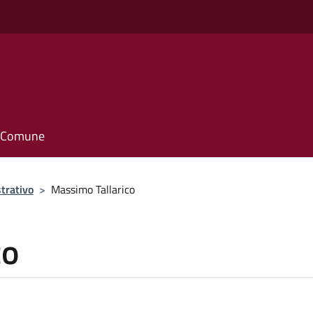
il Comune
trativo
>
Massimo Tallarico
co