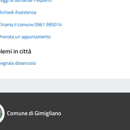
Richiedi Assistenza
Chiama il comune 0961 995014
Prenota un appuntamento
lemi in città
Segnala disservizio
Comune di Gimigliano