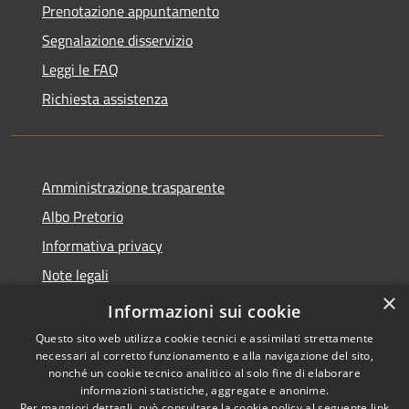
Prenotazione appuntamento
Segnalazione disservizio
Leggi le FAQ
Richiesta assistenza
Amministrazione trasparente
Albo Pretorio
Informativa privacy
Note legali
×
Dichiarazione di accessibilità
Informazioni sui cookie
Questo sito web utilizza cookie tecnici e assimilati strettamente
necessari al corretto funzionamento e alla navigazione del sito,
nonché un cookie tecnico analitico al solo fine di elaborare
informazioni statistiche, aggregate e anonime.
RSS
Copyright © 2026 • Comune di
Per maggiori dettagli, può consultare la cookie policy al seguente
link