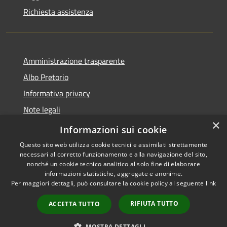
Richiesta assistenza
Amministrazione trasparente
Albo Pretorio
Informativa privacy
Note legali
×
Dichiarazione di accessibilità
Informazioni sui cookie
Questo sito web utilizza cookie tecnici e assimilati strettamente
necessari al corretto funzionamento e alla navigazione del sito,
nonché un cookie tecnico analitico al solo fine di elaborare
informazioni statistiche, aggregate e anonime.
RSS
Copyright © 2026 • Comune di
Per maggiori dettagli, può consultare la cookie policy al seguente
link
Accessibilità
Gimigliano • Powered by
Privacy
Municipium
Accesso
•
RIFIUTA TUTTO
ACCETTA TUTTO
Cookie
redazione
Mappa del sito
MOSTRA DETTAGLI