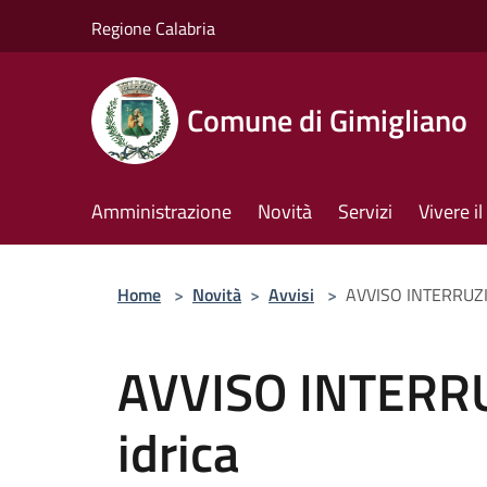
Salta al contenuto principale
Regione Calabria
Comune di Gimigliano
Amministrazione
Novità
Servizi
Vivere 
Home
>
Novità
>
Avvisi
>
AVVISO INTERRUZIO
AVVISO INTERRU
idrica