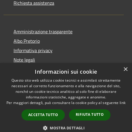
Richiesta assistenza
Amministrazione trasparente
Albo Pretorio
Informativa privacy
Note legali
×
Dichiarazione di accessibilità
Informazioni sui cookie
Questo sito web utilizza cookie tecnici e assimilati strettamente
necessari al corretto funzionamento e alla navigazione del sito,
nonché un cookie tecnico analitico al solo fine di elaborare
informazioni statistiche, aggregate e anonime.
RSS
Copyright © 2026 • Comune di
Per maggiori dettagli, può consultare la cookie policy al seguente
link
Accessibilità
Gimigliano • Powered by
Privacy
Municipium
Accesso
•
RIFIUTA TUTTO
ACCETTA TUTTO
Cookie
redazione
Mappa del sito
MOSTRA DETTAGLI