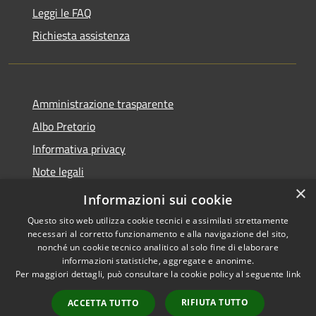
Leggi le FAQ
Richiesta assistenza
Amministrazione trasparente
Albo Pretorio
Informativa privacy
Note legali
×
Dichiarazione di accessibilità
Informazioni sui cookie
Questo sito web utilizza cookie tecnici e assimilati strettamente
necessari al corretto funzionamento e alla navigazione del sito,
nonché un cookie tecnico analitico al solo fine di elaborare
informazioni statistiche, aggregate e anonime.
RSS
Copyright © 2026 • Comune di
Per maggiori dettagli, può consultare la cookie policy al seguente
link
Accessibilità
Gimigliano • Powered by
Privacy
Municipium
Accesso
•
RIFIUTA TUTTO
ACCETTA TUTTO
Cookie